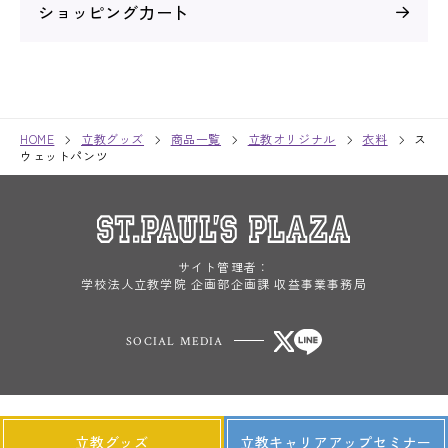
ショッピング力ー卜
HOME
立教グッズ
商品一覧
立教オリジナル
衣料
ス
ウェットパンツ
サイト管理者：
学校法人立教学院 企画部企画課 収益事業事務局
SOCIAL MEDIA
Copyright© Rikkyo Gakuin. All Rights Reserved.
立教グッズ
立教キャリアアップセミナー