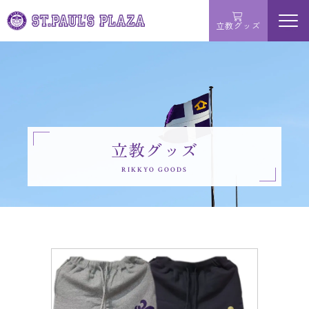
立教グッズ
menu
学ぶ
買う
立教グッズ
サービス
RIKKYO GOODS
お問い合わせ
MAP・店舗詳細