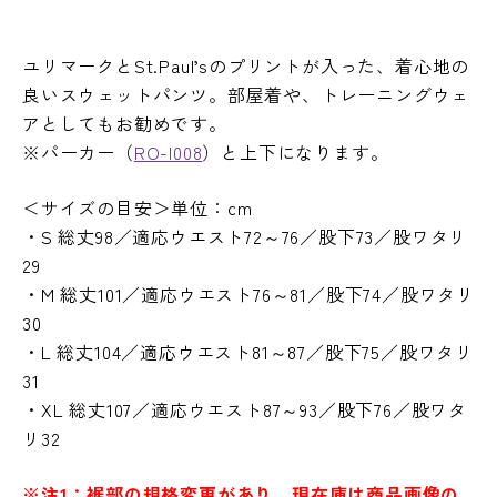
ユリマークとSt.Paul’sのプリントが入った、着心地の
良いスウェットパンツ。部屋着や、トレーニングウェ
アとしてもお勧めです。
※パーカー（
RO-I008
）と上下になります。
＜サイズの目安＞単位：cm
・S 総丈98／適応ウエスト72～76／股下73／股ワタリ
29
・M 総丈101／適応ウエスト76～81／股下74／股ワタリ
30
・L 総丈104／適応ウエスト81～87／股下75／股ワタリ
31
・XL 総丈107／適応ウエスト87～93／股下76／股ワタ
リ32
※注1：裾部の規格変更があり、現在庫は商品画像の