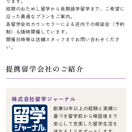
ります。
短期のおためし留学から長期語学留学まで、ご希望に
沿った最適なプランをご案内。
新入生へのご案内
撮影
各留学会社カウンセラーによる店内での相談会（予約
制）も随時開催しています。
施設利用
法人の方
開催日時等は店舗スタッフまでお問い合わせくださ
い。
ウェブサイトポリシー
特定商取引法表示
ショップ運営元
提携留学会社のご紹介
サイトマップ
SOCIAL MEDIA
株式会社留学ジャーナル
創業50年以上の経験と実績に
基づき留学前から帰国後まで
安心して充実した留学生活を
送れるようサポートします。