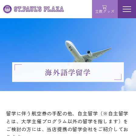
立教グッズ
menu
学ぶ
買う
サービス
海外語学留学
お問い合わせ
MAP・店舗詳細
留学に伴う航空券の手配の他、自主留学（※自主留学
とは、大学主催プログラム以外の留学を指します）を
ご検討の方には、当店提携の留学会社をご紹介してお