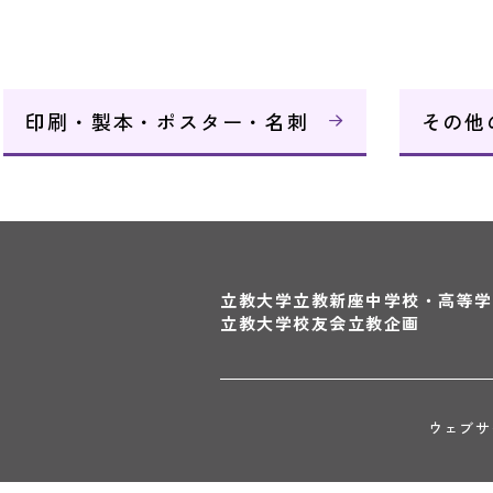
旅行（出張・合宿・留学等）
印刷・製本・ポスター・名刺
立教カ
その他
立教大学
立教新座中学校・高等学
立教大学校友会
立教企画
ウェブサ