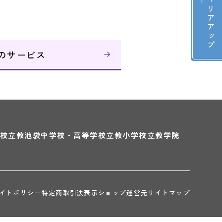
立
教
キ
ャ
リ
ア
ア
ッ
プ
セ
ミ
ナ
ード
のサービス
校
立教池袋中学校・高等学校
立教小学校
立教学院
イトポリシー
特定商取引法表示
ショップ運営元
サイトマップ