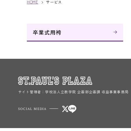
HOME
サービス
ほけん
卒業式用袴
サイト管理者：
学校法人立教学院 企画部企画課 収益事業事務局
SOCIAL MEDIA