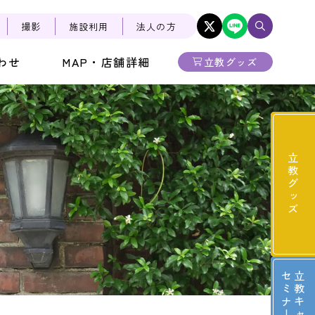
撮影
施設利用
法人の方
わせ
MAP・店舗詳細
立教グッズ
立教グッズ
ー