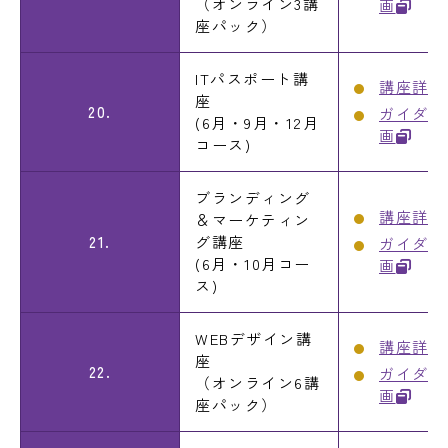
（オンライン3講
画
座パック）
ITパスポート講
講座詳細
座
20.
ガイダン
(6月・9月・12月
画
コース)
ブランディング
講座詳細
＆マーケティン
21.
グ講座
ガイダン
(6月・10月コー
画
ス)
WEBデザイン講
講座詳細
座
22.
ガイダン
（オンライン6講
画
座パック）