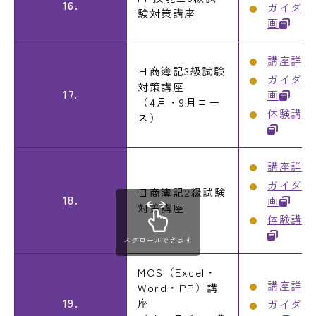
16.
ガイダン
験対策講座
画
講座詳細
日商簿記3級試験
ガイダン
対策講座
17.
画
（4月・9月コー
体験講義
ス）
講座詳細
ガイダン
日商簿記2級試験
18.
画
対策講座
体験講義
スクロールできます
MOS（Excel・
講座詳細
Word・PP）講
19.
座
ガイダン