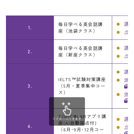
講座
毎日学べる英会話講
1.
座（池袋クラス）
ガイ
講座
毎日学べる英会話講
2.
座（新座クラス）
ガイ
講座
IELTS™試験対策講座
体験
3.
（5月・夏季集中コー
ス）
体験
TOEIC®L&Rアプリ講
講座
スクロールできます
座(AI自動採点付)
4.
ガイ
（6月･9月･12月コー