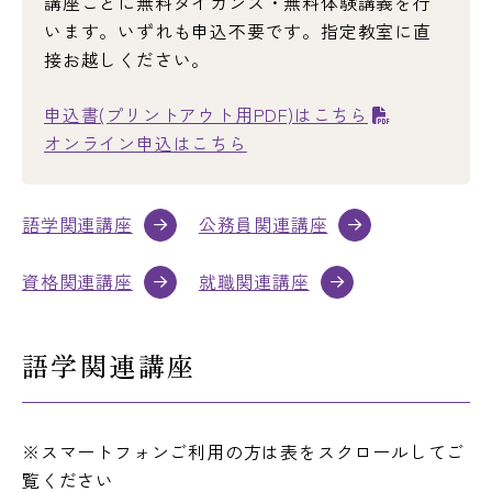
講座ごとに無料ダイガンス・無料体験講義を行
います。いずれも申込不要です。指定教室に直
接お越しください。
新入生へのご案内
撮影
申込書(プリントアウト用PDF)はこちら
施設利用
法人の方
オンライン申込はこちら
語学関連講座
公務員関連講座
ウェブサイトポリシー
特定商取引法表示
ショップ運営元
サイトマップ
資格関連講座
就職関連講座
SOCIAL MEDIA
語学関連講座
※スマートフォンご利用の方は表をスクロールしてご
覧ください