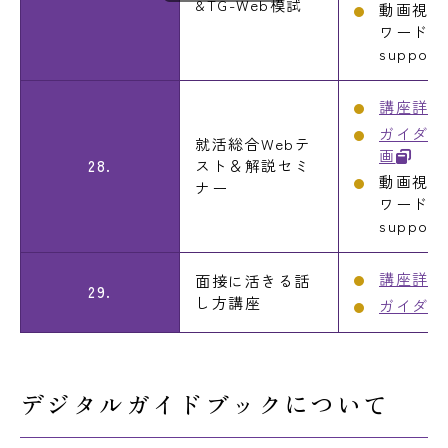
&TG-Web模試
動画視聴
ワード：
support
講座詳細
ガイダン
就活総合Webテ
画
28.
スト＆解説セミ
動画視聴
ナー
ワード：
support
講座詳細
面接に活きる話
29.
し方講座
ガイダン
デジタルガイドブックについて