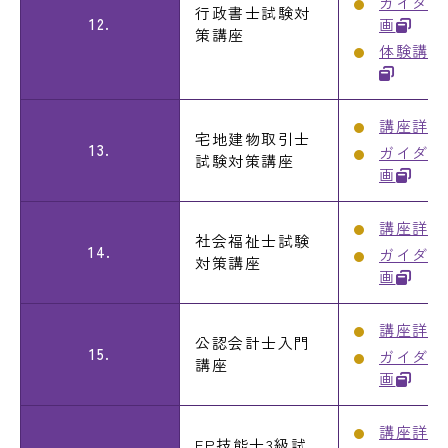
ガイダン
行政書士試験対
12.
画
策講座
体験講義
講座詳細
宅地建物取引士
13.
ガイダン
試験対策講座
画
講座詳細
社会福祉士試験
14.
ガイダン
対策講座
画
講座詳細
公認会計士入門
15.
ガイダン
講座
画
講座詳細
FP技能士3級試