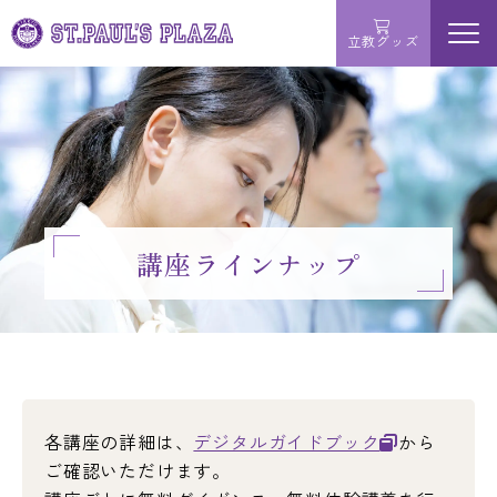
立教グッズ
menu
学ぶ
買う
サービス
講座ラインナップ
お問い合わせ
MAP・店舗詳細
各講座の詳細は、
デジタルガイドブック
から
ご確認いただけます。