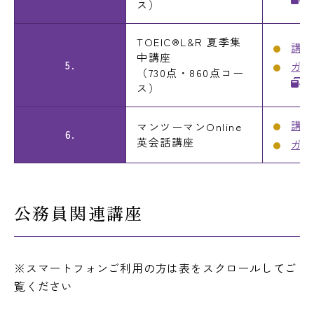
ス）
TOEIC®L&R 夏季集
講座
中講座
5.
ガイ
（730点・860点コー
ス）
講座
マンツーマンOnline
6.
英会話講座
ガイ
公務員関連講座
※スマートフォンご利用の方は表をスクロールしてご
覧ください