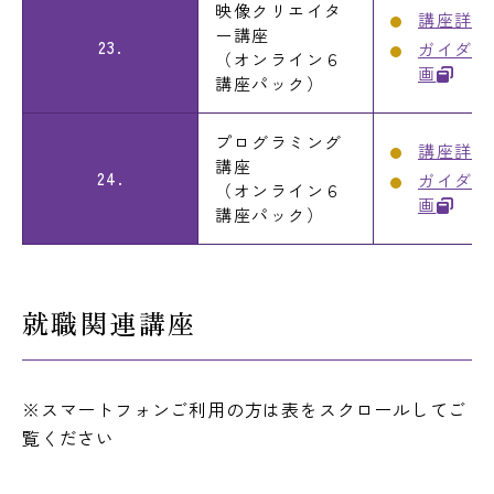
映像クリエイタ
講座詳細
ー講座
23.
ガイダン
（オンライン６
画
講座パック）
プログラミング
講座詳細
講座
24.
ガイダン
（オンライン６
画
講座パック）
就職関連講座
※スマートフォンご利用の方は表をスクロールしてご
覧ください