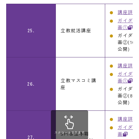
講座詳細
ガイダン
画①
25.
立教就活講座
ガイダン
画②(10
公開)
講座詳細
ガイダン
立教マスコミ講
画①
26.
座
ガイダン
画②(8月
公開)
講座詳細
ガイダン
スクロールできます
SPI＆玉手箱
画
27.