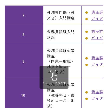
講座詳細
外務専門職（外
7.
交官）入門講座
ガイダン
講座詳細
公務員試験入門
8.
講座
ガイダン
公務員試験対策
講座
講座詳細
9.
（国家一般職・
ガイダン
地方上級コー
ス：池袋）
スクロールできます
公務員試験対策
講座
講座詳細
10.
（教養科目・市
ガイダン
役所コース：池
袋）