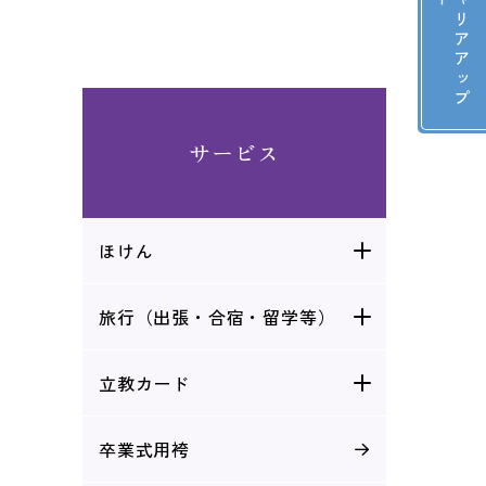
立
教
キ
ャ
リ
ア
ア
ッ
プ
セ
ミ
ナ
サービス
ほけん
旅行（出張・合宿・留学等）
立教カード
卒業式用袴