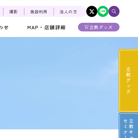
撮影
施設利用
法人の方
わせ
MAP・店舗詳細
立教グッズ
立教グッズ
ー