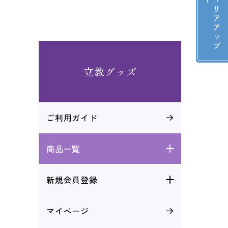
立
教
キ
ャ
リ
ア
ア
ッ
プ
セ
ミ
ナ
立教グッズ
ご利用ガイド
商品一覧
新規会員登録
マイぺージ