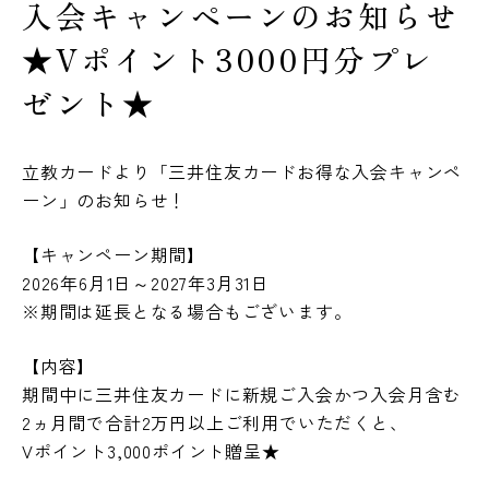
入会キャンペーンのお知らせ
★Vポイント3000円分プレ
新入生へのご案内
撮影
ゼント★
施設利用
法人の方
立教カードより「三井住友カードお得な入会キャンペ
ーン」のお知らせ！
ウェブサイトポリシー
特定商取引法表示
ショップ運営元
サイトマップ
【キャンペーン期間】
2026年6月1日～2027年3月31日
※期間は延長となる場合もございます。
SOCIAL MEDIA
【内容】
期間中に三井住友カードに新規ご入会かつ入会月含む
2ヵ月間で合計2万円以上ご利用でいただくと、
Vポイント3,000ポイント贈呈★