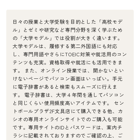
新入生へのご案内
撮影
日々の授業と大学受験を目的とした「高校モデ
ル」とゼミや研究など専門分野を深く学ぶため
施設利用
法人の方
の「大学モデル」では役割が大きく違います。
大学モデルは、履修する第二外国語にも対応
し、専門用語やさらにTOEIC対策や就活用のコン
テンツも充実。資格取得や就活にも活用できま
ウェブサイトポリシー
特定商取引法表示
ショップ運営元
す。 また、オンライン授業では、開かないとい
サイトマップ
けないページでパソコン画面はいっぱい。手元
に電子辞書があると検索もスムーズに行えま
SOCIAL MEDIA
す。 電子辞書は、大学４年間を通してパソコン
と同じくらい使用頻度高いアイテムです。 セン
トポールプラザ2F文具店にて購入できる他、カ
シオの専用オンラインサイトでのご購入も可能
です。専用サイトのIDとパスワードは、案内チ
ラシに記載されておりますのでご確認の上、ご