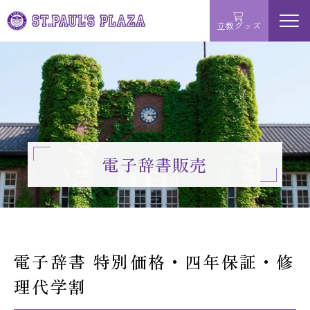
立教グッズ
menu
学ぶ
買う
サービス
電子辞書販売
お問い合わせ
MAP・店舗詳細
電子辞書 特別価格・四年保証・修
理代学割